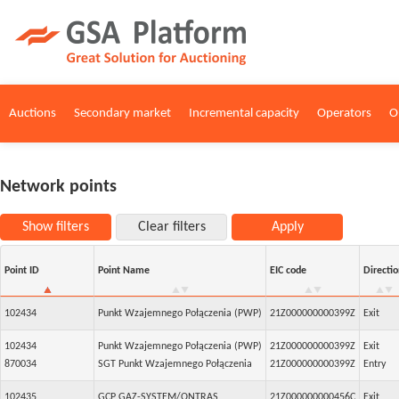
Auctions
Secondary market
Incremental capacity
Operators
O
Network points
Show filters
Clear filters
Apply
Point ID
Point Name
EIC code
Directio
102434
Punkt Wzajemnego Połączenia (PWP)
21Z000000000399Z
Exit
102434
Punkt Wzajemnego Połączenia (PWP)
21Z000000000399Z
Exit
870034
SGT Punkt Wzajemnego Połączenia
21Z000000000399Z
Entry
102435
GCP GAZ-SYSTEM/ONTRAS
21Z000000000456C
Exit